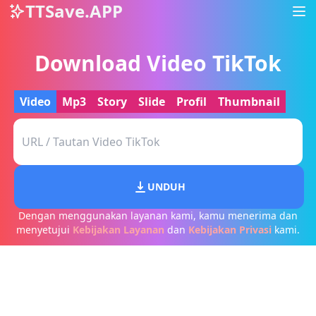
TTSave.APP
Download Video TikTok
Video
Mp3
Story
Slide
Profil
Thumbnail
UNDUH
Dengan menggunakan layanan kami, kamu menerima dan
menyetujui
Kebijakan Layanan
dan
Kebijakan Privasi
kami.