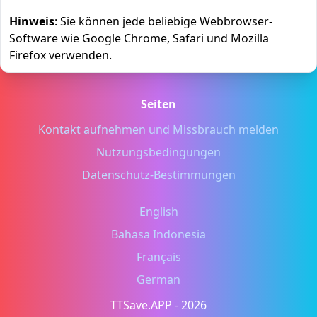
Hinweis
: Sie können jede beliebige Webbrowser-
Software wie Google Chrome, Safari und Mozilla
Firefox verwenden.
Seiten
Kontakt aufnehmen und Missbrauch melden
Nutzungsbedingungen
Datenschutz-Bestimmungen
English
Bahasa Indonesia
Français
German
TTSave.APP
- 2026