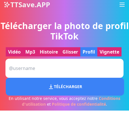
TTSave.APP
Télécharger la photo de profil
TikTok
Vidéo
Mp3
Histoire
Glisser
Profil
Vignette
TÉLÉCHARGER
En utilisant notre service, vous acceptez notre
Conditions
d'utilisation
et
Politique de confidentialité
.